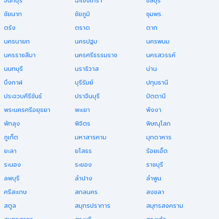
จันทบุรี
ฉะเชิงเทรา
ชลบุรี
ชัยนาท
ชัยภูมิ
ชุมพร
ตรัง
ตราด
ตาก
นครนายก
นครปฐม
นครพนม
นครราชสีมา
นครศรีธรรมราช
นครสวรรค์
นนทบุรี
นราธิวาส
น่าน
บึงกาฬ
บุรีรัมย์
ปทุมธานี
ประจวบคีรีขันธ์
ปราจีนบุรี
ปัตตานี
พระนครศรีอยุธยา
พะเยา
พังงา
พัทลุง
พิจิตร
พิษณุโลก
ภูเก็ต
มหาสารคาม
มุกดาหาร
ยะลา
ยโสธร
ร้อยเอ็ด
ระนอง
ระยอง
ราชบุรี
ลพบุรี
ลำปาง
ลำพูน
ศรีสะเกษ
สกลนคร
สงขลา
สตูล
สมุทรปราการ
สมุทรสงคราม