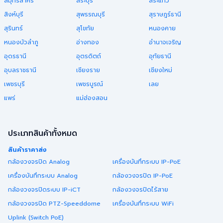
สมุทรสาคร
สระบุรี
สระแก้ว
สิงห์บุรี
สุพรรณบุรี
สุราษฎร์ธานี
สุรินทร์
สุโขทัย
หนองคาย
หนองบัวลำภู
อ่างทอง
อำนาจเจริญ
อุดรธานี
อุตรดิตถ์
อุทัยธานี
อุบลราชธานี
เชียงราย
เชียงใหม่
เพชรบุรี
เพชรบูรณ์
เลย
แพร่
แม่ฮ่องสอน
ประเภทสินค้าทั้งหมด
สินค้าราคาส่ง
กล้องวงจรปิด Analog
เครื่องบันทึกระบบ IP-PoE
เครื่องบันทึกระบบ Analog
กล้องวงจรปิด IP-PoE
กล้องวงจรปิดระบบ IP-iCT
กล้องวงจรปิดไร้สาย
กล้องวงจรปิด PTZ-Speeddome
เครื่องบันทึกระบบ WiFi
Uplink (Switch PoE)