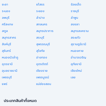
ยะลา
ยโสธร
ร้อยเอ็ด
ระนอง
ระยอง
ราชบุรี
ลพบุรี
ลำปาง
ลำพูน
ศรีสะเกษ
สกลนคร
สงขลา
สตูล
สมุทรปราการ
สมุทรสงคราม
สมุทรสาคร
สระบุรี
สระแก้ว
สิงห์บุรี
สุพรรณบุรี
สุราษฎร์ธานี
สุรินทร์
สุโขทัย
หนองคาย
หนองบัวลำภู
อ่างทอง
อำนาจเจริญ
อุดรธานี
อุตรดิตถ์
อุทัยธานี
อุบลราชธานี
เชียงราย
เชียงใหม่
เพชรบุรี
เพชรบูรณ์
เลย
แพร่
แม่ฮ่องสอน
ประเภทสินค้าทั้งหมด