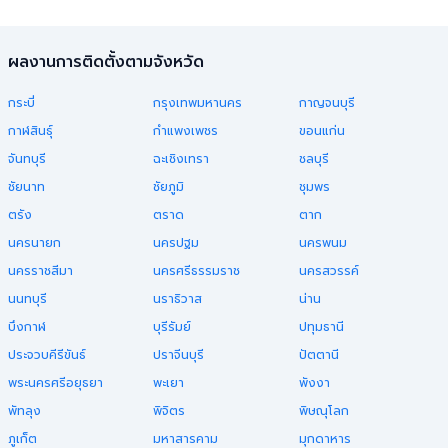
ผลงานการติดตั้งตามจังหวัด
กระบี่
กรุงเทพมหานคร
กาญจนบุรี
กาฬสินธุ์
กำแพงเพชร
ขอนแก่น
จันทบุรี
ฉะเชิงเทรา
ชลบุรี
ชัยนาท
ชัยภูมิ
ชุมพร
ตรัง
ตราด
ตาก
นครนายก
นครปฐม
นครพนม
นครราชสีมา
นครศรีธรรมราช
นครสวรรค์
นนทบุรี
นราธิวาส
น่าน
บึงกาฬ
บุรีรัมย์
ปทุมธานี
ประจวบคีรีขันธ์
ปราจีนบุรี
ปัตตานี
พระนครศรีอยุธยา
พะเยา
พังงา
พัทลุง
พิจิตร
พิษณุโลก
ภูเก็ต
มหาสารคาม
มุกดาหาร