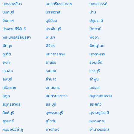
นครราชสีมา
นครศรีธรรมราช
นครสวรรค์
นนทบุรี
นราธิวาส
น่าน
บึงกาฬ
บุรีรัมย์
ปทุมธานี
ประจวบคีรีขันธ์
ปราจีนบุรี
ปัตตานี
พระนครศรีอยุธยา
พะเยา
พังงา
พัทลุง
พิจิตร
พิษณุโลก
ภูเก็ต
มหาสารคาม
มุกดาหาร
ยะลา
ยโสธร
ร้อยเอ็ด
ระนอง
ระยอง
ราชบุรี
ลพบุรี
ลำปาง
ลำพูน
ศรีสะเกษ
สกลนคร
สงขลา
สตูล
สมุทรปราการ
สมุทรสงคราม
สมุทรสาคร
สระบุรี
สระแก้ว
สิงห์บุรี
สุพรรณบุรี
สุราษฎร์ธานี
สุรินทร์
สุโขทัย
หนองคาย
หนองบัวลำภู
อ่างทอง
อำนาจเจริญ