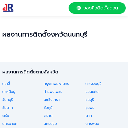
จองคิวติดตั้งด่วน
ผลงานการติดตั้งงหวัด
นนทบุรี
ผลงานการติดตั้งตามจังหวัด
กระบี่
กรุงเทพมหานคร
กาญจนบุรี
กาฬสินธุ์
กำแพงเพชร
ขอนแก่น
จันทบุรี
ฉะเชิงเทรา
ชลบุรี
ชัยนาท
ชัยภูมิ
ชุมพร
ตรัง
ตราด
ตาก
นครนายก
นครปฐม
นครพนม