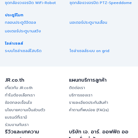
ชุดกล้องวงจรปิด WiFi-Robot
ชุดกล้องวงจรปิด PTZ-Speeddome
ประตูรีโมท
กลอนประตูดิจิตอล
มอเตอร์ประตูบานเลื่อน
มอเตอร์ประตูบานสวิง
โซล่าเซลล์
ระบบโซล่าเซลล์ไฮบริด
โซล่าเซลล์ระบบ on grid
JR.co.th
แผนกบริการลูกค้า
เกี่ยวกับ JR.co.th
ติดต่อเรา
ทำไมต้องเลือกเรา
บริการของเรา
ข้อตกลงเงื่อนไข
รายละเอียดประกันสินค้า
นโยบายความเป็นส่วนตัว
คำถามที่พบบ่อย (FAQs)
แบรนด์ที่เรามี
ร่วมงานกับเรา
รีวิวและบทความ
บริษัท เจ. อาร์. ออฟฟิต ออ