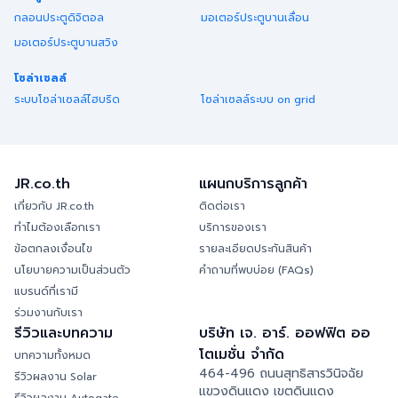
กลอนประตูดิจิตอล
มอเตอร์ประตูบานเลื่อน
มอเตอร์ประตูบานสวิง
โซล่าเซลล์
ระบบโซล่าเซลล์ไฮบริด
โซล่าเซลล์ระบบ on grid
JR.co.th
แผนกบริการลูกค้า
เกี่ยวกับ JR.co.th
ติดต่อเรา
ทำไมต้องเลือกเรา
บริการของเรา
ข้อตกลงเงื่อนไข
รายละเอียดประกันสินค้า
นโยบายความเป็นส่วนตัว
คำถามที่พบบ่อย (FAQs)
แบรนด์ที่เรามี
ร่วมงานกับเรา
รีวิวและบทความ
บริษัท เจ. อาร์. ออฟฟิต ออ
โตเมชั่น จำกัด
บทความทั้งหมด
464-496 ถนนสุทธิสารวินิจฉัย
รีวิวผลงาน Solar
แขวงดินแดง เขตดินแดง
รีวิวผลงาน Autogate