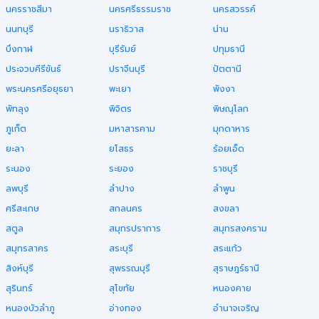
นครราชสีมา
นครศรีธรรมราช
นครสวรรค์
นนทบุรี
นราธิวาส
น่าน
บึงกาฬ
บุรีรัมย์
ปทุมธานี
ประจวบคีรีขันธ์
ปราจีนบุรี
ปัตตานี
พระนครศรีอยุธยา
พะเยา
พังงา
พัทลุง
พิจิตร
พิษณุโลก
ภูเก็ต
มหาสารคาม
มุกดาหาร
ยะลา
ยโสธร
ร้อยเอ็ด
ระนอง
ระยอง
ราชบุรี
ลพบุรี
ลำปาง
ลำพูน
ศรีสะเกษ
สกลนคร
สงขลา
สตูล
สมุทรปราการ
สมุทรสงคราม
สมุทรสาคร
สระบุรี
สระแก้ว
สิงห์บุรี
สุพรรณบุรี
สุราษฎร์ธานี
สุรินทร์
สุโขทัย
หนองคาย
หนองบัวลำภู
อ่างทอง
อำนาจเจริญ