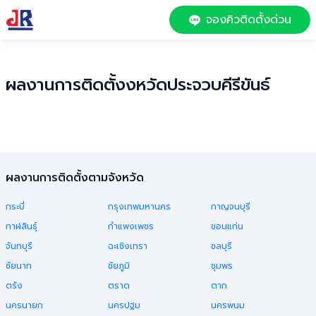
จองคิวติดตั้งด่วน
ผลงานการติดตั้งงหวัด
ประจวบคีรีขันธ์
ผลงานการติดตั้งตามจังหวัด
กระบี่
กรุงเทพมหานคร
กาญจนบุรี
กาฬสินธุ์
กำแพงเพชร
ขอนแก่น
จันทบุรี
ฉะเชิงเทรา
ชลบุรี
ชัยนาท
ชัยภูมิ
ชุมพร
ตรัง
ตราด
ตาก
นครนายก
นครปฐม
นครพนม