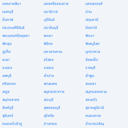
นครราชสีมา
นครศรีธรรมราช
นครสวรรค์
นนทบุรี
นราธิวาส
น่าน
บึงกาฬ
บุรีรัมย์
ปทุมธานี
ประจวบคีรีขันธ์
ปราจีนบุรี
ปัตตานี
พระนครศรีอยุธยา
พะเยา
พังงา
พัทลุง
พิจิตร
พิษณุโลก
ภูเก็ต
มหาสารคาม
มุกดาหาร
ยะลา
ยโสธร
ร้อยเอ็ด
ระนอง
ระยอง
ราชบุรี
ลพบุรี
ลำปาง
ลำพูน
ศรีสะเกษ
สกลนคร
สงขลา
สตูล
สมุทรปราการ
สมุทรสงคราม
สมุทรสาคร
สระบุรี
สระแก้ว
สิงห์บุรี
สุพรรณบุรี
สุราษฎร์ธานี
สุรินทร์
สุโขทัย
หนองคาย
หนองบัวลำภู
อ่างทอง
อำนาจเจริญ