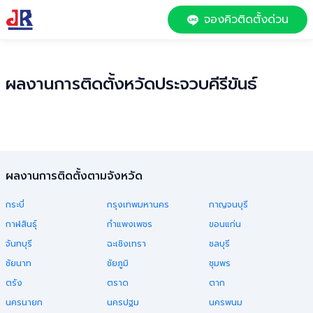
จองคิวติดตั้งด่วน
ผลงานการติดตั้งหวัด
ประจวบคีรีขันธ์
ผลงานการติดตั้งตามจังหวัด
กระบี่
กรุงเทพมหานคร
กาญจนบุรี
กาฬสินธุ์
กำแพงเพชร
ขอนแก่น
จันทบุรี
ฉะเชิงเทรา
ชลบุรี
ชัยนาท
ชัยภูมิ
ชุมพร
ตรัง
ตราด
ตาก
นครนายก
นครปฐม
นครพนม