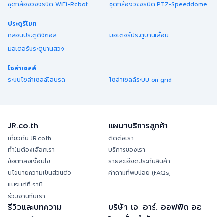
ชุดกล้องวงจรปิด WiFi-Robot
ชุดกล้องวงจรปิด PTZ-Speeddome
ประตูรีโมท
กลอนประตูดิจิตอล
มอเตอร์ประตูบานเลื่อน
มอเตอร์ประตูบานสวิง
โซล่าเซลล์
ระบบโซล่าเซลล์ไฮบริด
โซล่าเซลล์ระบบ on grid
JR.co.th
แผนกบริการลูกค้า
เกี่ยวกับ JR.co.th
ติดต่อเรา
ทำไมต้องเลือกเรา
บริการของเรา
ข้อตกลงเงื่อนไข
รายละเอียดประกันสินค้า
นโยบายความเป็นส่วนตัว
คำถามที่พบบ่อย (FAQs)
แบรนด์ที่เรามี
ร่วมงานกับเรา
รีวิวและบทความ
บริษัท เจ. อาร์. ออฟฟิต ออ