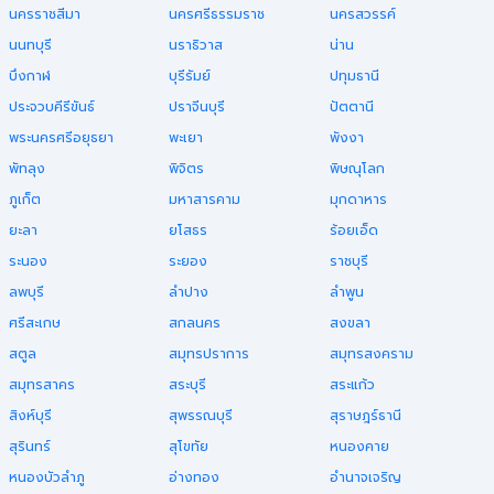
นครราชสีมา
นครศรีธรรมราช
นครสวรรค์
นนทบุรี
นราธิวาส
น่าน
บึงกาฬ
บุรีรัมย์
ปทุมธานี
ประจวบคีรีขันธ์
ปราจีนบุรี
ปัตตานี
พระนครศรีอยุธยา
พะเยา
พังงา
พัทลุง
พิจิตร
พิษณุโลก
ภูเก็ต
มหาสารคาม
มุกดาหาร
ยะลา
ยโสธร
ร้อยเอ็ด
ระนอง
ระยอง
ราชบุรี
ลพบุรี
ลำปาง
ลำพูน
ศรีสะเกษ
สกลนคร
สงขลา
สตูล
สมุทรปราการ
สมุทรสงคราม
สมุทรสาคร
สระบุรี
สระแก้ว
สิงห์บุรี
สุพรรณบุรี
สุราษฎร์ธานี
สุรินทร์
สุโขทัย
หนองคาย
หนองบัวลำภู
อ่างทอง
อำนาจเจริญ