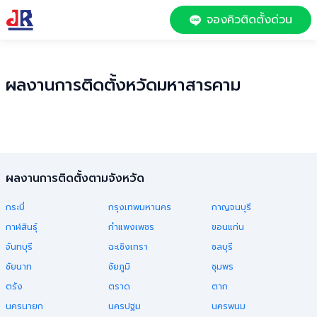
จองคิวติดตั้งด่วน
ผลงานการติดตั้งหวัด
มหาสารคาม
ผลงานการติดตั้งตามจังหวัด
กระบี่
กรุงเทพมหานคร
กาญจนบุรี
กาฬสินธุ์
กำแพงเพชร
ขอนแก่น
จันทบุรี
ฉะเชิงเทรา
ชลบุรี
ชัยนาท
ชัยภูมิ
ชุมพร
ตรัง
ตราด
ตาก
นครนายก
นครปฐม
นครพนม