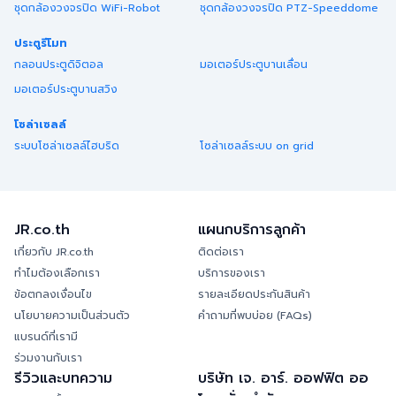
ชุดกล้องวงจรปิด WiFi-Robot
ชุดกล้องวงจรปิด PTZ-Speeddome
ประตูรีโมท
กลอนประตูดิจิตอล
มอเตอร์ประตูบานเลื่อน
มอเตอร์ประตูบานสวิง
โซล่าเซลล์
ระบบโซล่าเซลล์ไฮบริด
โซล่าเซลล์ระบบ on grid
JR.co.th
แผนกบริการลูกค้า
เกี่ยวกับ JR.co.th
ติดต่อเรา
ทำไมต้องเลือกเรา
บริการของเรา
ข้อตกลงเงื่อนไข
รายละเอียดประกันสินค้า
นโยบายความเป็นส่วนตัว
คำถามที่พบบ่อย (FAQs)
แบรนด์ที่เรามี
ร่วมงานกับเรา
รีวิวและบทความ
บริษัท เจ. อาร์. ออฟฟิต ออ