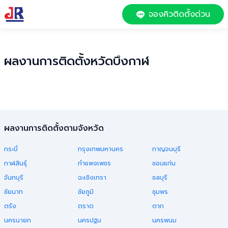
จองคิวติดตั้งด่วน
ผลงานการติดตั้งหวัด
บึงกาฬ
ผลงานการติดตั้งตามจังหวัด
กระบี่
กรุงเทพมหานคร
กาญจนบุรี
กาฬสินธุ์
กำแพงเพชร
ขอนแก่น
จันทบุรี
ฉะเชิงเทรา
ชลบุรี
ชัยนาท
ชัยภูมิ
ชุมพร
ตรัง
ตราด
ตาก
นครนายก
นครปฐม
นครพนม