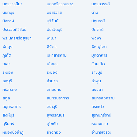
นครราชสีมา
นครศรีธรรมราช
นครสวรรค์
นนทบุรี
นราธิวาส
น่าน
บึงกาฬ
บุรีรัมย์
ปทุมธานี
ประจวบคีรีขันธ์
ปราจีนบุรี
ปัตตานี
พระนครศรีอยุธยา
พะเยา
พังงา
พัทลุง
พิจิตร
พิษณุโลก
ภูเก็ต
มหาสารคาม
มุกดาหาร
ยะลา
ยโสธร
ร้อยเอ็ด
ระนอง
ระยอง
ราชบุรี
ลพบุรี
ลำปาง
ลำพูน
ศรีสะเกษ
สกลนคร
สงขลา
สตูล
สมุทรปราการ
สมุทรสงคราม
สมุทรสาคร
สระบุรี
สระแก้ว
สิงห์บุรี
สุพรรณบุรี
สุราษฎร์ธานี
สุรินทร์
สุโขทัย
หนองคาย
หนองบัวลำภู
อ่างทอง
อำนาจเจริญ