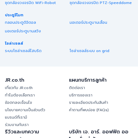
ชุดกล้องวงจรปิด WiFi-Robot
ชุดกล้องวงจรปิด PTZ-Speeddome
ประตูรีโมท
กลอนประตูดิจิตอล
มอเตอร์ประตูบานเลื่อน
มอเตอร์ประตูบานสวิง
โซล่าเซลล์
ระบบโซล่าเซลล์ไฮบริด
โซล่าเซลล์ระบบ on grid
JR.co.th
แผนกบริการลูกค้า
เกี่ยวกับ JR.co.th
ติดต่อเรา
ทำไมต้องเลือกเรา
บริการของเรา
ข้อตกลงเงื่อนไข
รายละเอียดประกันสินค้า
นโยบายความเป็นส่วนตัว
คำถามที่พบบ่อย (FAQs)
แบรนด์ที่เรามี
ร่วมงานกับเรา
รีวิวและบทความ
บริษัท เจ. อาร์. ออฟฟิต ออ