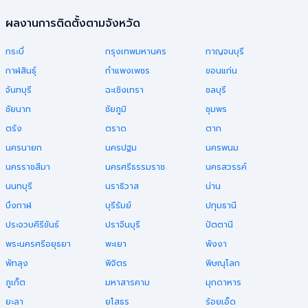
ผลงานการติดตั้งตามจังหวัด
กระบี่
กรุงเทพมหานคร
กาญจนบุรี
กาฬสินธุ์
กำแพงเพชร
ขอนแก่น
จันทบุรี
ฉะเชิงเทรา
ชลบุรี
ชัยนาท
ชัยภูมิ
ชุมพร
ตรัง
ตราด
ตาก
นครนายก
นครปฐม
นครพนม
นครราชสีมา
นครศรีธรรมราช
นครสวรรค์
นนทบุรี
นราธิวาส
น่าน
บึงกาฬ
บุรีรัมย์
ปทุมธานี
ประจวบคีรีขันธ์
ปราจีนบุรี
ปัตตานี
พระนครศรีอยุธยา
พะเยา
พังงา
พัทลุง
พิจิตร
พิษณุโลก
ภูเก็ต
มหาสารคาม
มุกดาหาร
ยะลา
ยโสธร
ร้อยเอ็ด