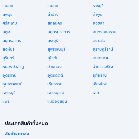
ระนอง
ระยอง
ราชบุรี
ลพบุรี
ลำปาง
ลำพูน
ศรีสะเกษ
สกลนคร
สงขลา
สตูล
สมุทรปราการ
สมุทรสงคราม
สมุทรสาคร
สระบุรี
สระแก้ว
สิงห์บุรี
สุพรรณบุรี
สุราษฎร์ธานี
สุรินทร์
สุโขทัย
หนองคาย
หนองบัวลำภู
อ่างทอง
อำนาจเจริญ
อุดรธานี
อุตรดิตถ์
อุทัยธานี
อุบลราชธานี
เชียงราย
เชียงใหม่
เพชรบุรี
เพชรบูรณ์
เลย
แพร่
แม่ฮ่องสอน
ประเภทสินค้าทั้งหมด
สินค้าราคาส่ง