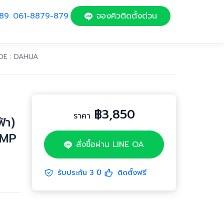
89
061-8879-879
จองคิวติดตั้งด่วน
OE : DAHUA
฿3,850
ราคา
้า)
2MP
สั่งซื้อผ่าน LINE OA
รับประกัน
3
ปี
ติดตั้งฟรี