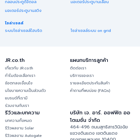
กลอนประตูดิจิตอล
มอเตอร์ประตูบานเลื่อน
มอเตอร์ประตูบานสวิง
โซล่าเซลล์
ระบบโซล่าเซลล์ไฮบริด
โซล่าเซลล์ระบบ on grid
JR.co.th
แผนกบริการลูกค้า
เกี่ยวกับ JR.co.th
ติดต่อเรา
ทำไมต้องเลือกเรา
บริการของเรา
ข้อตกลงเงื่อนไข
รายละเอียดประกันสินค้า
นโยบายความเป็นส่วนตัว
คำถามที่พบบ่อย (FAQs)
แบรนด์ที่เรามี
ร่วมงานกับเรา
รีวิวและบทความ
บริษัท เจ. อาร์. ออฟฟิต ออ
โตเมชั่น จำกัด
บทความทั้งหมด
464-496 ถนนสุทธิสารวินิจฉัย
รีวิวผลงาน Solar
แขวงดินแดง เขตดินแดง
รีวิวผลงาน Autogate
กรุงเทพมหานคร 10400