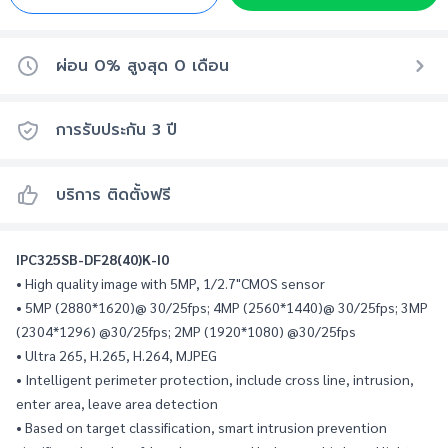
ผ่อน 0% สูงสุด
0
เดือน
การรับประกัน
3
ปี
บริการ ติดตั้งฟรี
IPC325SB-DF28(40)K-I0
• High quality image with 5MP, 1/2.7"CMOS sensor
• 5MP (2880*1620)@ 30/25fps; 4MP (2560*1440)@ 30/25fps; 3MP 
(2304*1296) @30/25fps; 2MP (1920*1080) @30/25fps
• Ultra 265, H.265, H.264, MJPEG
• Intelligent perimeter protection, include cross line, intrusion, 
enter area, leave area detection
• Based on target classification, smart intrusion prevention 