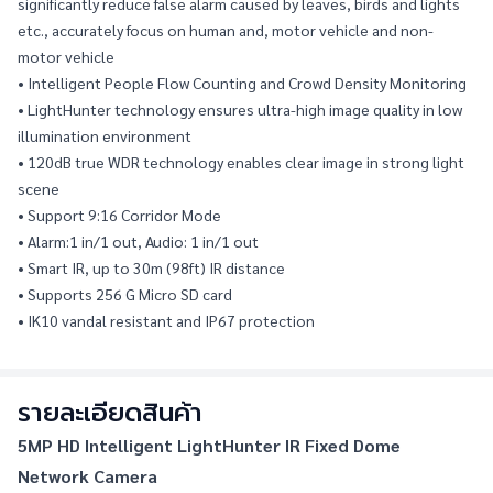
significantly reduce false alarm caused by leaves, birds and lights 
etc., accurately focus on human and, motor vehicle and non-
motor vehicle
• Intelligent People Flow Counting and Crowd Density Monitoring
• LightHunter technology ensures ultra-high image quality in low 
illumination environment
• 120dB true WDR technology enables clear image in strong light 
scene
• Support 9:16 Corridor Mode
• Alarm:1 in/1 out, Audio: 1 in/1 out
• Smart IR, up to 30m (98ft) IR distance
• Supports 256 G Micro SD card
• IK10 vandal resistant and IP67 protection
รายละเอียดสินค้า
5MP HD Intelligent LightHunter IR Fixed Dome 
Network Camera