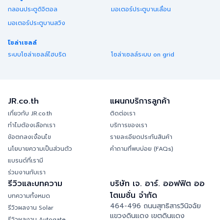
กลอนประตูดิจิตอล
มอเตอร์ประตูบานเลื่อน
มอเตอร์ประตูบานสวิง
โซล่าเซลล์
ระบบโซล่าเซลล์ไฮบริด
โซล่าเซลล์ระบบ on grid
JR.co.th
แผนกบริการลูกค้า
เกี่ยวกับ JR.co.th
ติดต่อเรา
ทำไมต้องเลือกเรา
บริการของเรา
ข้อตกลงเงื่อนไข
รายละเอียดประกันสินค้า
นโยบายความเป็นส่วนตัว
คำถามที่พบบ่อย (FAQs)
แบรนด์ที่เรามี
ร่วมงานกับเรา
รีวิวและบทความ
บริษัท เจ. อาร์. ออฟฟิต ออ
โตเมชั่น จำกัด
บทความทั้งหมด
464-496 ถนนสุทธิสารวินิจฉัย
รีวิวผลงาน Solar
แขวงดินแดง เขตดินแดง
รีวิวผลงาน Autogate