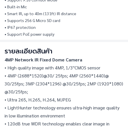
• Built-in Mic
• Smart IR, up to 40m (131ft) IR distance
• Supports 256 G Micro SD card
• IP67 protection
• Support PoE power supply
รายละเอียดสินค้า
4MP Network IR Fixed Dome Camera
• High quality image with 4MP, 1/3"CMOS sensor
• 4MP (2688*1520)@30/ 25fps; 4MP (2560*1440)@ 
30/25fps; 3MP (2304*1296) @30/25fps; 2MP (1920*1080) 
@30/25fps;
• Ultra 265, H.265, H.264, MJPEG
• LightHunter technology ensures ultra-high image quality 
in low illumination environment
• 120dB true WDR technology enables clear image in 