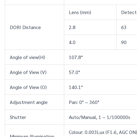
Lens (mm)
Detect
DORI Distance
2.8
63
4.0
90
Angle of view(H)
107.8°
Angle of View (V)
57.0°
Angle of View (O)
140.1°
Adjustment angle
Pan: 0° ~ 360°
Shutter
Auto/Manual, 1 ~ 1/100000s
Colour: 0.003Lux (F1.6, AGC ON
Minimum Illumination