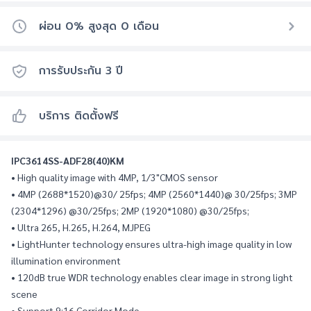
ผ่อน 0% สูงสุด
0
เดือน
การรับประกัน
3
ปี
บริการ ติดตั้งฟรี
IPC3614SS-ADF28(40)KM
• High quality image with 4MP, 1/3"CMOS sensor
• 4MP (2688*1520)@30/ 25fps; 4MP (2560*1440)@ 30/25fps; 3MP 
(2304*1296) @30/25fps; 2MP (1920*1080) @30/25fps;
• Ultra 265, H.265, H.264, MJPEG
• LightHunter technology ensures ultra-high image quality in low 
illumination environment
• 120dB true WDR technology enables clear image in strong light 
scene
• Support 9:16 Corridor Mode