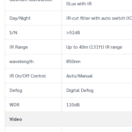
0Lux with IR
Day/Night
IR-cut filter with auto switch (I
S/N
>52dB
IR Range
Up to 40m (131ft) IR range
wavelength
850nm
IR On/Off Control
Auto/Manual
Defog
Digital Defog
WDR
120dB
Video