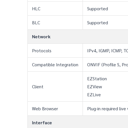
HLC
Supported
BLC
Supported
Network
Protocols
IPv4, IGMP, ICMP, T
Compatible Integration
ONVIF (Profile S, Pro
EZStation
Client
EZView
EZLive
Web Browser
Plug-in required liv
Interface