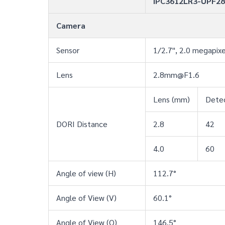
IPC3612LR3-UPF28
Camera
Sensor
1/2.7", 2.0 megapixe
Lens
2.8mm@F1.6
Lens (mm)
Detec
DORI Distance
2.8
42
4.0
60
Angle of view (H)
112.7°
Angle of View (V)
60.1°
Angle of View (O)
146.5°