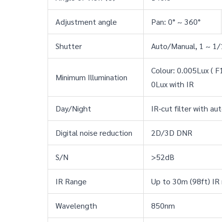
Adjustment angle
Pan: 0° ~ 360°
Shutter
Auto/Manual, 1 ~ 1
Colour: 0.005Lux ( F
Minimum Illumination
0Lux with IR
Day/Night
IR-cut filter with au
Digital noise reduction
2D/3D DNR
S/N
>52dB
IR Range
Up to 30m (98ft) IR
Wavelength
850nm