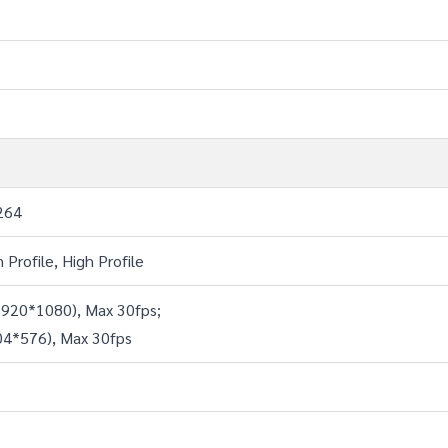
.264
n Profile, High Profile
1920*1080), Max 30fps;
04*576), Max 30fps