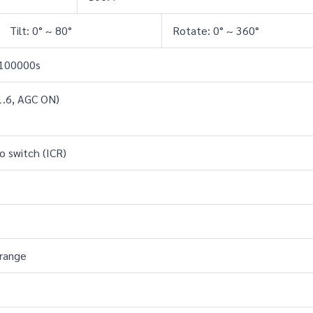
Tilt: 0° ~ 80°
Rotate: 0° ~ 360°
/100000s
1.6, AGC ON) 
to switch (ICR)
 range