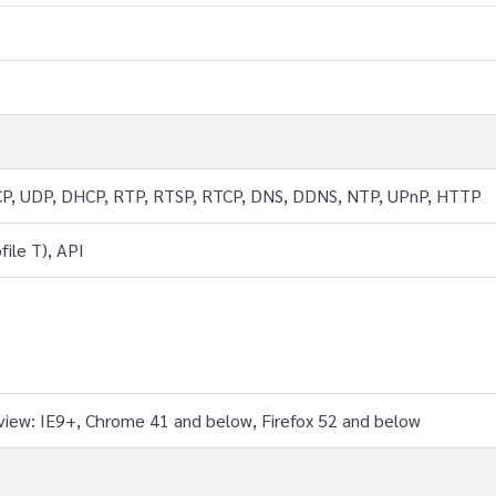
CP, UDP, DHCP, RTP, RTSP, RTCP, DNS, DDNS, NTP, UPnP, HTTP
file T), API
e view: IE9+, Chrome 41 and below, Firefox 52 and below