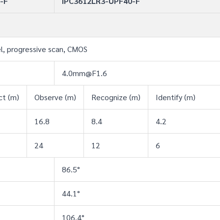
-F
IPC3612LR3-UPF40-F
l, progressive scan, CMOS
4.0mm@F1.6
t (m)
Observe (m)
Recognize (m)
Identify (m)
16.8
8.4
4.2
24
12
6
86.5°
44.1°
106.4°