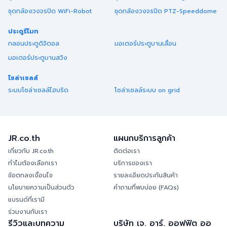
ชุดกล้องวงจรปิด WiFi-Robot
ชุดกล้องวงจรปิด PTZ-Speeddome
ประตูรีโมท
กลอนประตูดิจิตอล
มอเตอร์ประตูบานเลื่อน
มอเตอร์ประตูบานสวิง
โซล่าเซลล์
ระบบโซล่าเซลล์ไฮบริด
โซล่าเซลล์ระบบ on grid
JR.co.th
แผนกบริการลูกค้า
เกี่ยวกับ JR.co.th
ติดต่อเรา
ทำไมต้องเลือกเรา
บริการของเรา
ข้อตกลงเงื่อนไข
รายละเอียดประกันสินค้า
นโยบายความเป็นส่วนตัว
คำถามที่พบบ่อย (FAQs)
แบรนด์ที่เรามี
ร่วมงานกับเรา
รีวิวและบทความ
บริษัท เจ. อาร์. ออฟฟิต ออ