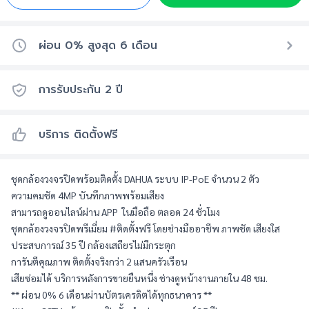
ผ่อน 0% สูงสุด
6
เดือน
การรับประกัน
2
ปี
บริการ ติดตั้งฟรี
ชุดกล้องวงจรปิดพร้อมติดตั้ง DAHUA ระบบ IP-PoE จำนวน 2 ตัว 
ความคมชัด 4MP บันทึกภาพพร้อมเสียง 
สามารถดูออนไลน์ผ่าน APP  ในมือถือ ตลอด 24 ชั่วโมง
ชุดกล้องวงจรปิดพรีเมี่ยม #ติดตั้งฟรี โดยช่างมืออาชีพ ภาพชัด เสียงใส
ประสบการณ์ 35 ปี กล้องเสถียรไม่มีกระตุก
การันตีคุณภาพ ติดตั้งจริงกว่า 2 แสนครัวเรือน
เสียซ่อมได้ บริการหลังการขายยืนหนึ่ง ช่างดูหน้างานภายใน 48 ชม.
** ผ่อน 0% 6 เดือนผ่านบัตรเครดิตได้ทุกธนาคาร **