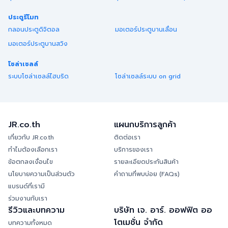
ประตูรีโมท
กลอนประตูดิจิตอล
มอเตอร์ประตูบานเลื่อน
มอเตอร์ประตูบานสวิง
โซล่าเซลล์
ระบบโซล่าเซลล์ไฮบริด
โซล่าเซลล์ระบบ on grid
JR.co.th
แผนกบริการลูกค้า
เกี่ยวกับ JR.co.th
ติดต่อเรา
ทำไมต้องเลือกเรา
บริการของเรา
ข้อตกลงเงื่อนไข
รายละเอียดประกันสินค้า
นโยบายความเป็นส่วนตัว
คำถามที่พบบ่อย (FAQs)
แบรนด์ที่เรามี
ร่วมงานกับเรา
รีวิวและบทความ
บริษัท เจ. อาร์. ออฟฟิต ออ
โตเมชั่น จำกัด
บทความทั้งหมด