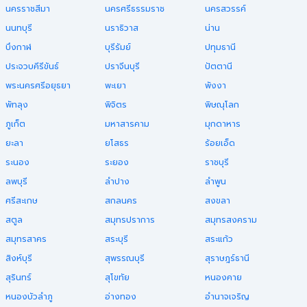
นครราชสีมา
นครศรีธรรมราช
นครสวรรค์
นนทบุรี
นราธิวาส
น่าน
บึงกาฬ
บุรีรัมย์
ปทุมธานี
ประจวบคีรีขันธ์
ปราจีนบุรี
ปัตตานี
พระนครศรีอยุธยา
พะเยา
พังงา
พัทลุง
พิจิตร
พิษณุโลก
ภูเก็ต
มหาสารคาม
มุกดาหาร
ยะลา
ยโสธร
ร้อยเอ็ด
ระนอง
ระยอง
ราชบุรี
ลพบุรี
ลำปาง
ลำพูน
ศรีสะเกษ
สกลนคร
สงขลา
สตูล
สมุทรปราการ
สมุทรสงคราม
สมุทรสาคร
สระบุรี
สระแก้ว
สิงห์บุรี
สุพรรณบุรี
สุราษฎร์ธานี
สุรินทร์
สุโขทัย
หนองคาย
หนองบัวลำภู
อ่างทอง
อำนาจเจริญ