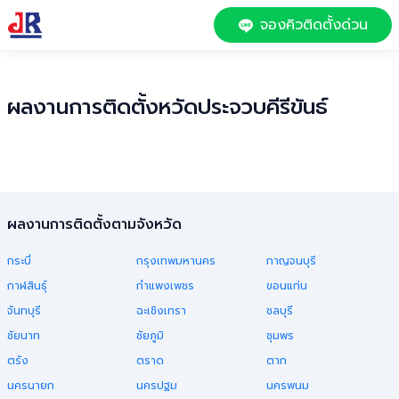
จองคิวติดตั้งด่วน
ผลงานการติดตั้งหวัด
ประจวบคีรีขันธ์
ผลงานการติดตั้งตามจังหวัด
กระบี่
กรุงเทพมหานคร
กาญจนบุรี
กาฬสินธุ์
กำแพงเพชร
ขอนแก่น
จันทบุรี
ฉะเชิงเทรา
ชลบุรี
ชัยนาท
ชัยภูมิ
ชุมพร
ตรัง
ตราด
ตาก
นครนายก
นครปฐม
นครพนม