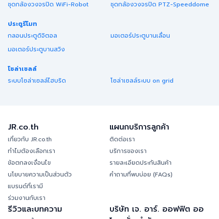
ชุดกล้องวงจรปิด WiFi-Robot
ชุดกล้องวงจรปิด PTZ-Speeddome
ประตูรีโมท
กลอนประตูดิจิตอล
มอเตอร์ประตูบานเลื่อน
มอเตอร์ประตูบานสวิง
โซล่าเซลล์
ระบบโซล่าเซลล์ไฮบริด
โซล่าเซลล์ระบบ on grid
JR.co.th
แผนกบริการลูกค้า
เกี่ยวกับ JR.co.th
ติดต่อเรา
ทำไมต้องเลือกเรา
บริการของเรา
ข้อตกลงเงื่อนไข
รายละเอียดประกันสินค้า
นโยบายความเป็นส่วนตัว
คำถามที่พบบ่อย (FAQs)
แบรนด์ที่เรามี
ร่วมงานกับเรา
รีวิวและบทความ
บริษัท เจ. อาร์. ออฟฟิต ออ