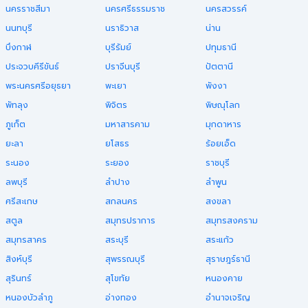
นครราชสีมา
นครศรีธรรมราช
นครสวรรค์
นนทบุรี
นราธิวาส
น่าน
บึงกาฬ
บุรีรัมย์
ปทุมธานี
ประจวบคีรีขันธ์
ปราจีนบุรี
ปัตตานี
พระนครศรีอยุธยา
พะเยา
พังงา
พัทลุง
พิจิตร
พิษณุโลก
ภูเก็ต
มหาสารคาม
มุกดาหาร
ยะลา
ยโสธร
ร้อยเอ็ด
ระนอง
ระยอง
ราชบุรี
ลพบุรี
ลำปาง
ลำพูน
ศรีสะเกษ
สกลนคร
สงขลา
สตูล
สมุทรปราการ
สมุทรสงคราม
สมุทรสาคร
สระบุรี
สระแก้ว
สิงห์บุรี
สุพรรณบุรี
สุราษฎร์ธานี
สุรินทร์
สุโขทัย
หนองคาย
หนองบัวลำภู
อ่างทอง
อำนาจเจริญ