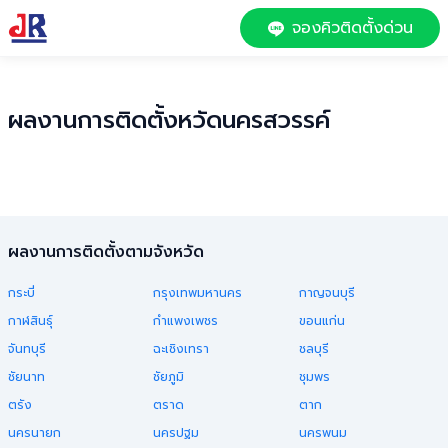
จองคิวติดตั้งด่วน
ผลงานการติดตั้งหวัด
นครสวรรค์
ผลงานการติดตั้งตามจังหวัด
กระบี่
กรุงเทพมหานคร
กาญจนบุรี
กาฬสินธุ์
กำแพงเพชร
ขอนแก่น
จันทบุรี
ฉะเชิงเทรา
ชลบุรี
ชัยนาท
ชัยภูมิ
ชุมพร
ตรัง
ตราด
ตาก
นครนายก
นครปฐม
นครพนม