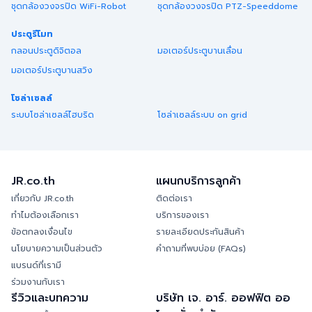
ชุดกล้องวงจรปิด WiFi-Robot
ชุดกล้องวงจรปิด PTZ-Speeddome
ประตูรีโมท
กลอนประตูดิจิตอล
มอเตอร์ประตูบานเลื่อน
มอเตอร์ประตูบานสวิง
โซล่าเซลล์
ระบบโซล่าเซลล์ไฮบริด
โซล่าเซลล์ระบบ on grid
JR.co.th
แผนกบริการลูกค้า
เกี่ยวกับ JR.co.th
ติดต่อเรา
ทำไมต้องเลือกเรา
บริการของเรา
ข้อตกลงเงื่อนไข
รายละเอียดประกันสินค้า
นโยบายความเป็นส่วนตัว
คำถามที่พบบ่อย (FAQs)
แบรนด์ที่เรามี
ร่วมงานกับเรา
รีวิวและบทความ
บริษัท เจ. อาร์. ออฟฟิต ออ