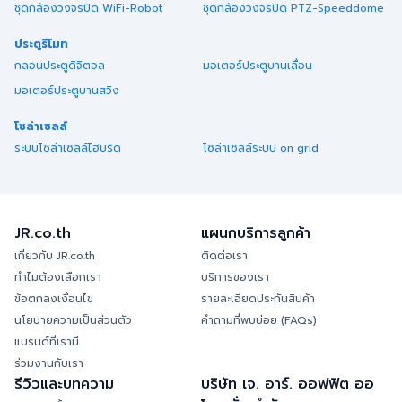
ชุดกล้องวงจรปิด WiFi-Robot
ชุดกล้องวงจรปิด PTZ-Speeddome
ประตูรีโมท
กลอนประตูดิจิตอล
มอเตอร์ประตูบานเลื่อน
มอเตอร์ประตูบานสวิง
โซล่าเซลล์
ระบบโซล่าเซลล์ไฮบริด
โซล่าเซลล์ระบบ on grid
JR.co.th
แผนกบริการลูกค้า
เกี่ยวกับ JR.co.th
ติดต่อเรา
ทำไมต้องเลือกเรา
บริการของเรา
ข้อตกลงเงื่อนไข
รายละเอียดประกันสินค้า
นโยบายความเป็นส่วนตัว
คำถามที่พบบ่อย (FAQs)
แบรนด์ที่เรามี
ร่วมงานกับเรา
รีวิวและบทความ
บริษัท เจ. อาร์. ออฟฟิต ออ