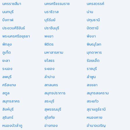
นครราชสีมา
นครศรีธรรมราช
นครสวรรค์
นนทบุรี
นราธิวาส
น่าน
บึงกาฬ
บุรีรัมย์
ปทุมธานี
ประจวบคีรีขันธ์
ปราจีนบุรี
ปัตตานี
พระนครศรีอยุธยา
พะเยา
พังงา
พัทลุง
พิจิตร
พิษณุโลก
ภูเก็ต
มหาสารคาม
มุกดาหาร
ยะลา
ยโสธร
ร้อยเอ็ด
ระนอง
ระยอง
ราชบุรี
ลพบุรี
ลำปาง
ลำพูน
ศรีสะเกษ
สกลนคร
สงขลา
สตูล
สมุทรปราการ
สมุทรสงคราม
สมุทรสาคร
สระบุรี
สระแก้ว
สิงห์บุรี
สุพรรณบุรี
สุราษฎร์ธานี
สุรินทร์
สุโขทัย
หนองคาย
หนองบัวลำภู
อ่างทอง
อำนาจเจริญ