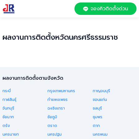
จองคิวติดตั้งด่วน
ผลงานการติดตั้งหวัด
นครศรีธรรมราช
ผลงานการติดตั้งตามจังหวัด
กระบี่
กรุงเทพมหานคร
กาญจนบุรี
กาฬสินธุ์
กำแพงเพชร
ขอนแก่น
จันทบุรี
ฉะเชิงเทรา
ชลบุรี
ชัยนาท
ชัยภูมิ
ชุมพร
ตรัง
ตราด
ตาก
นครนายก
นครปฐม
นครพนม