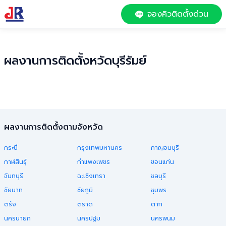
จองคิวติดตั้งด่วน
ผลงานการติดตั้งหวัด
บุรีรัมย์
ผลงานการติดตั้งตามจังหวัด
กระบี่
กรุงเทพมหานคร
กาญจนบุรี
กาฬสินธุ์
กำแพงเพชร
ขอนแก่น
จันทบุรี
ฉะเชิงเทรา
ชลบุรี
ชัยนาท
ชัยภูมิ
ชุมพร
ตรัง
ตราด
ตาก
นครนายก
นครปฐม
นครพนม