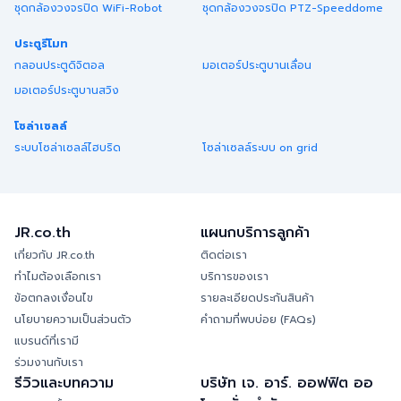
ชุดกล้องวงจรปิด WiFi-Robot
ชุดกล้องวงจรปิด PTZ-Speeddome
ประตูรีโมท
กลอนประตูดิจิตอล
มอเตอร์ประตูบานเลื่อน
มอเตอร์ประตูบานสวิง
โซล่าเซลล์
ระบบโซล่าเซลล์ไฮบริด
โซล่าเซลล์ระบบ on grid
JR.co.th
แผนกบริการลูกค้า
เกี่ยวกับ JR.co.th
ติดต่อเรา
ทำไมต้องเลือกเรา
บริการของเรา
ข้อตกลงเงื่อนไข
รายละเอียดประกันสินค้า
นโยบายความเป็นส่วนตัว
คำถามที่พบบ่อย (FAQs)
แบรนด์ที่เรามี
ร่วมงานกับเรา
รีวิวและบทความ
บริษัท เจ. อาร์. ออฟฟิต ออ