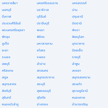
นครราชสีมา
นครศรีธรรมราช
นครสวรรค์
นนทบุรี
นราธิวาส
น่าน
บึงกาฬ
บุรีรัมย์
ปทุมธานี
ประจวบคีรีขันธ์
ปราจีนบุรี
ปัตตานี
พระนครศรีอยุธยา
พะเยา
พังงา
พัทลุง
พิจิตร
พิษณุโลก
ภูเก็ต
มหาสารคาม
มุกดาหาร
ยะลา
ยโสธร
ร้อยเอ็ด
ระนอง
ระยอง
ราชบุรี
ลพบุรี
ลำปาง
ลำพูน
ศรีสะเกษ
สกลนคร
สงขลา
สตูล
สมุทรปราการ
สมุทรสงคราม
สมุทรสาคร
สระบุรี
สระแก้ว
สิงห์บุรี
สุพรรณบุรี
สุราษฎร์ธานี
สุรินทร์
สุโขทัย
หนองคาย
หนองบัวลำภู
อ่างทอง
อำนาจเจริญ