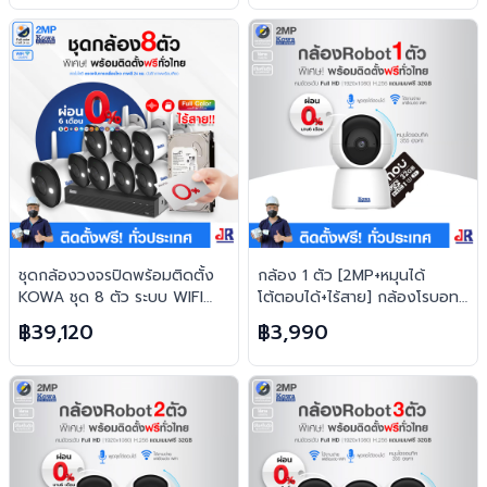
ชุดกล้องวงจรปิดพร้อมติดตั้ง
กล้อง 1 ตัว [2MP+หมุนได้
KOWA ชุด 8 ตัว ระบบ WIFI
โต้ตอบได้+ไร้สาย] กล้องโรบอท
2ล้านพิกเซล ภาพสี 24 ชม.
ยอดฮิต ไร้สาย H.265 FREE เม
฿39,120
฿3,990
บันทึกภาพพร้อมเสียง
มทุกตัว