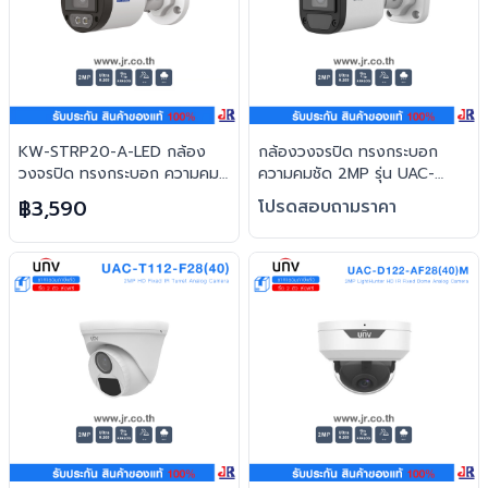
KW-STRP20-A-LED กล้อง
กล้องวงจรปิด ทรงกระบอก
วงจรปิด ทรงกระบอก ความคม
ความคมชัด 2MP รุ่น UAC-
ชัด 2MP : Uniview (UNV)
B112-F28(40)-W : Uniview
฿3,590
โปรดสอบถามราคา
(UNV)