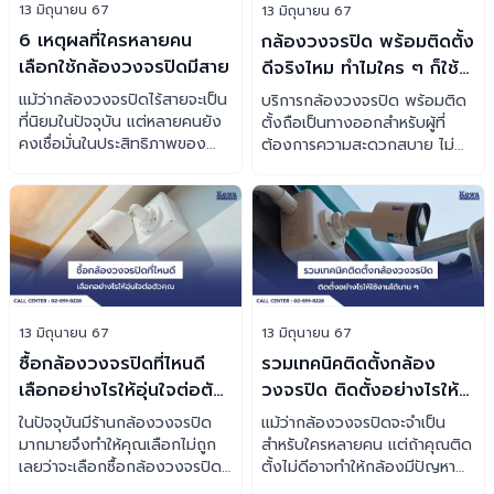
13 มิถุนายน 67
13 มิถุนายน 67
6 เหตุผลที่ใครหลายคน
กล้องวงจรปิด พร้อมติดตั้ง
เลือกใช้กล้องวงจรปิดมีสาย
ดีจริงไหม ทำไมใคร ๆ ก็ใช้
บริการ
แม้ว่ากล้องวงจรปิดไร้สายจะเป็น
บริการกล้องวงจรปิด พร้อมติด
ที่นิยมในปัจจุบัน แต่หลายคนยัง
ตั้งถือเป็นทางออกสำหรับผู้ที่
คงเชื่อมั่นในประสิทธิภาพของ
ต้องการความสะดวกสบาย ไม่
กล้องวงจรปิดมีสาย ว่าแต่กล้อง
ต้องกังวลว่ากล้องจะพังคามือ
ประเภทนี้ดีอย่างไร เรามี 5
เราไหม ว่าแต่บริการนี้ดีอย่างไร
เหตุผลมาฝากครับ
เราจะมาเล่าให้ฟัง
13 มิถุนายน 67
13 มิถุนายน 67
ซื้อกล้องวงจรปิดที่ไหนดี
รวมเทคนิคติดตั้งกล้อง
เลือกอย่างไรให้อุ่นใจต่อตัว
วงจรปิด ติดตั้งอย่างไรให้
คุณ
ใช้งานได้นาน ๆ
ในปัจจุบันมีร้านกล้องวงจรปิด
แม้ว่ากล้องวงจรปิดจะจำเป็น
มากมายจึงทำให้คุณเลือกไม่ถูก
สำหรับใครหลายคน แต่ถ้าคุณติด
เลยว่าจะเลือกซื้อกล้องวงจรปิด
ตั้งไม่ดีอาจทำให้กล้องมีปัญหา
จากร้านไหนดี วันนี้ KOWA มีคำ
วันนี้เราจะมาแชร์เทคนิคติดตั้ง