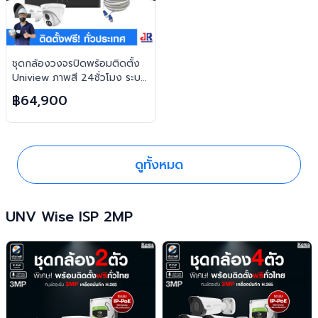
ชุดกล้องวงจรปิดพร้อมติดตั้ง
Uniview ภาพสี 24ชั่วโมง ระบบ
IP-PoE จำนวน 10 ตัว ความคม
฿64,900
ชัด 2MP บันทึกภาพพร้อมเสียง
และตอบโต้2ทิศทาง
ดูทั้งหมด
UNV Wise ISP 2MP