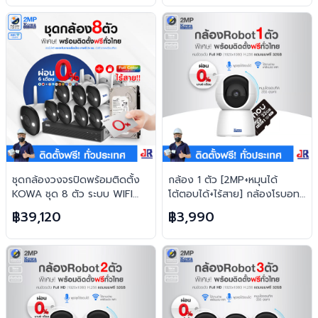
ชุดกล้องวงจรปิดพร้อมติดตั้ง
กล้อง 1 ตัว [2MP+หมุนได้
KOWA ชุด 8 ตัว ระบบ WIFI
โต้ตอบได้+ไร้สาย] กล้องโรบอท
2ล้านพิกเซล ภาพสี 24 ชม.
ยอดฮิต ไร้สาย H.265 FREE เม
฿39,120
฿3,990
บันทึกภาพพร้อมเสียง
มทุกตัว