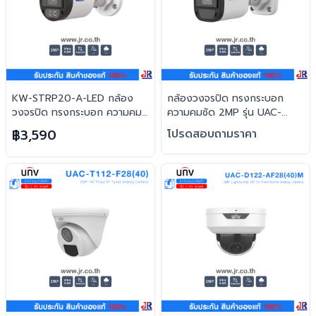
KW-STRP20-A-LED กล้อง
กล้องวงจรปิด ทรงกระบอก
วงจรปิด ทรงกระบอก ความคม
ความคมชัด 2MP รุ่น UAC-
ชัด 2MP : Uniview (UNV)
B112-F28(40)-W : Uniview
฿3,590
โปรดสอบถามราคา
(UNV)