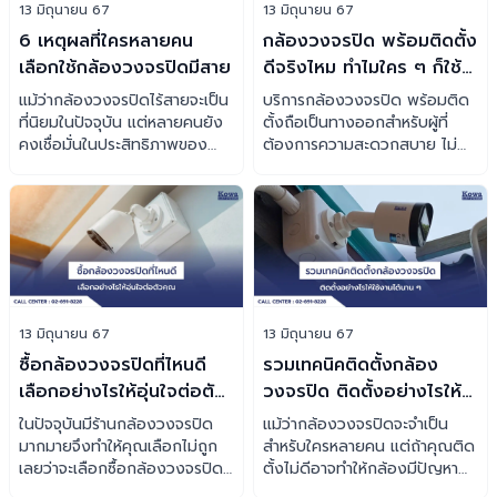
13 มิถุนายน 67
13 มิถุนายน 67
6 เหตุผลที่ใครหลายคน
กล้องวงจรปิด พร้อมติดตั้ง
เลือกใช้กล้องวงจรปิดมีสาย
ดีจริงไหม ทำไมใคร ๆ ก็ใช้
บริการ
แม้ว่ากล้องวงจรปิดไร้สายจะเป็น
บริการกล้องวงจรปิด พร้อมติด
ที่นิยมในปัจจุบัน แต่หลายคนยัง
ตั้งถือเป็นทางออกสำหรับผู้ที่
คงเชื่อมั่นในประสิทธิภาพของ
ต้องการความสะดวกสบาย ไม่
กล้องวงจรปิดมีสาย ว่าแต่กล้อง
ต้องกังวลว่ากล้องจะพังคามือ
ประเภทนี้ดีอย่างไร เรามี 5
เราไหม ว่าแต่บริการนี้ดีอย่างไร
เหตุผลมาฝากครับ
เราจะมาเล่าให้ฟัง
13 มิถุนายน 67
13 มิถุนายน 67
ซื้อกล้องวงจรปิดที่ไหนดี
รวมเทคนิคติดตั้งกล้อง
เลือกอย่างไรให้อุ่นใจต่อตัว
วงจรปิด ติดตั้งอย่างไรให้
คุณ
ใช้งานได้นาน ๆ
ในปัจจุบันมีร้านกล้องวงจรปิด
แม้ว่ากล้องวงจรปิดจะจำเป็น
มากมายจึงทำให้คุณเลือกไม่ถูก
สำหรับใครหลายคน แต่ถ้าคุณติด
เลยว่าจะเลือกซื้อกล้องวงจรปิด
ตั้งไม่ดีอาจทำให้กล้องมีปัญหา
จากร้านไหนดี วันนี้ KOWA มีคำ
วันนี้เราจะมาแชร์เทคนิคติดตั้ง