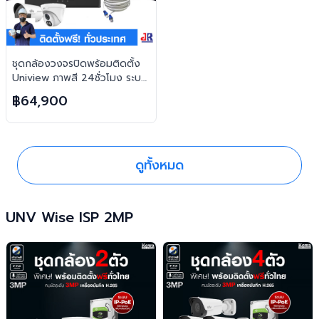
ชุดกล้องวงจรปิดพร้อมติดตั้ง
Uniview ภาพสี 24ชั่วโมง ระบบ
IP-PoE จำนวน 10 ตัว ความคม
฿64,900
ชัด 2MP บันทึกภาพพร้อมเสียง
และตอบโต้2ทิศทาง
ดูทั้งหมด
UNV Wise ISP 2MP