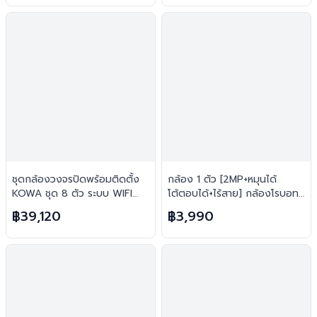
ชุดกล้องวงจรปิดพร้อมติดตั้ง
กล้อง 1 ตัว [2MP+หมุนได้
KOWA ชุด 8 ตัว ระบบ WIFI
โต้ตอบได้+ไร้สาย] กล้องโรบอท
2ล้านพิกเซล ภาพสี 24 ชม.
ยอดฮิต ไร้สาย H.265 FREE เม
฿39,120
฿3,990
บันทึกภาพพร้อมเสียง
มทุกตัว