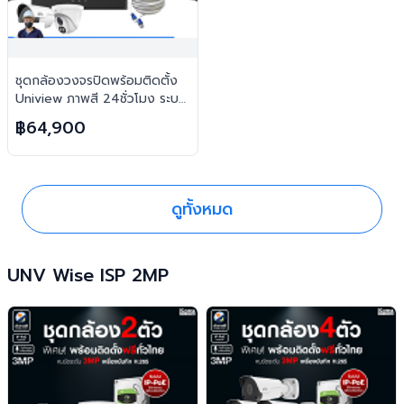
ชุดกล้องวงจรปิดพร้อมติดตั้ง
Uniview ภาพสี 24ชั่วโมง ระบบ
IP-PoE จำนวน 10 ตัว ความคม
฿64,900
ชัด 2MP บันทึกภาพพร้อมเสียง
และตอบโต้2ทิศทาง
ดูทั้งหมด
UNV Wise ISP 2MP