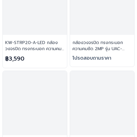
KW-STRP20-A-LED กล้อง
กล้องวงจรปิด ทรงกระบอก
วงจรปิด ทรงกระบอก ความคม
ความคมชัด 2MP รุ่น UAC-
ชัด 2MP : Uniview (UNV)
B112-F28(40)-W : Uniview
฿3,590
โปรดสอบถามราคา
(UNV)