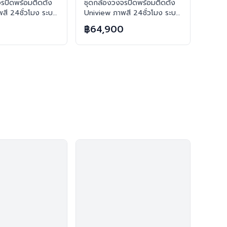
รปิดพร้อมติดตั้ง
ชุดกล้องวงจรปิดพร้อมติดตั้ง
สี 24ชั่วโมง ระบบ
Uniview ภาพสี 24ชั่วโมง ระบบ
วน 8 ตัว ความคม
IP-PoE จำนวน 10 ตัว ความคม
0
฿64,900
ทึกภาพพร้อมเสียง
ชัด 2MP บันทึกภาพพร้อมเสียง
ทิศทาง
และตอบโต้2ทิศทาง