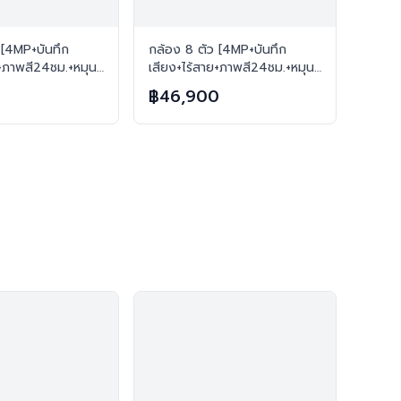
 [4MP+บันทึก
กล้อง 8 ตัว [4MP+บันทึก
ย+ภาพสี24ชม.+หมุน
เสียง+ไร้สาย+ภาพสี24ชม.+หมุน
] ไร้สาย H.265
ได้โต้ตอบได้] ไร้สาย H.265
0
฿46,900
ตัว
FREE เมมทุกตัว