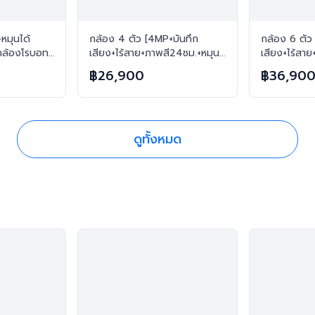
หมุนได้
กล้อง 4 ตัว [4MP+บันทึก
กล้อง 6 ตัว
 กล้องโรบอท
เสียง+ไร้สาย+ภาพสี24ชม.+หมุน
เสียง+ไร้สา
265 FREE เม
ได้โต้ตอบได้] ไร้สาย H.265
ได้โต้ตอบได้
฿26,900
฿36,90
FREE เมมทุกตัว
FREE เมมทุก
ดูทั้งหมด