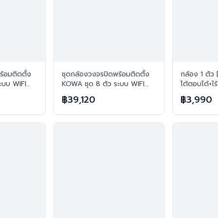
้อมติดตั้ง
ชุดกล้องวงจรปิดพร้อมติดตั้ง
กล้อง 1 ตัว 
ะบบ WIFI
KOWA ชุด 8 ตัว ระบบ WIFI
โต้ตอบได้+ไ
 24 ชม.
2ล้านพิกเซล ภาพสี 24 ชม.
ยอดฮิต ไร้ส
฿39,120
฿3,990
ยง
บันทึกภาพพร้อมเสียง
มทุกตัว