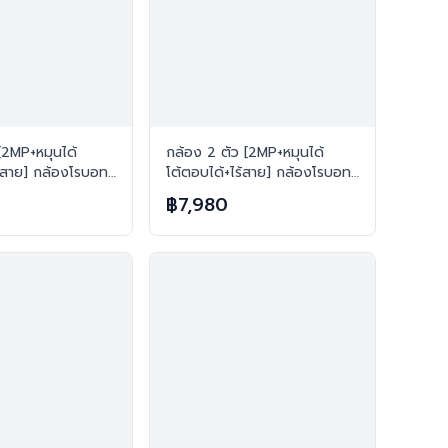
[2MP+หมุนได้
กล้อง 2 ตัว [2MP+หมุนได้
ร้สาย] กล้องโรบอท
โต้ตอบได้+ไร้สาย] กล้องโรบอท
าย H.265 FREE เม
ยอดฮิต ไร้สาย H.265 FREE เม
฿7,980
มทุกตัว