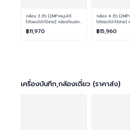
กล้อง 3 ตัว [2MP+หมุนได้
กล้อง 4 ตัว [2MP+
โต้ตอบได้+ไร้สาย] กล้องโรบอท
โต้ตอบได้+ไร้สาย]
ยอดฮิต ไร้สาย H.265 FREE เม
ยอดฮิต ไร้สาย H.
฿11,970
฿15,960
มทุกตัว
มทุกตัว
เครื่องบันทึก,กล้องเดี่ยว (ราคาส่ง)